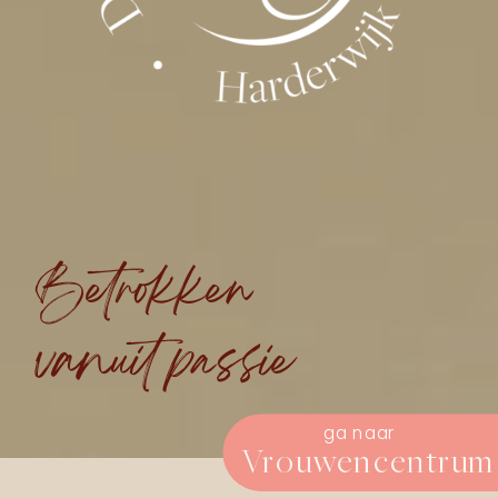
Betrokken
vanuit passie
ga naar
Vrouwencentrum