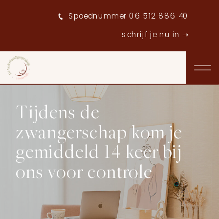
Spoednummer 06 512 886 40
schrijf je nu in ➝
Tijdens de
zwangerschap kom je
gemiddeld 14 keer bij
ons voor controle