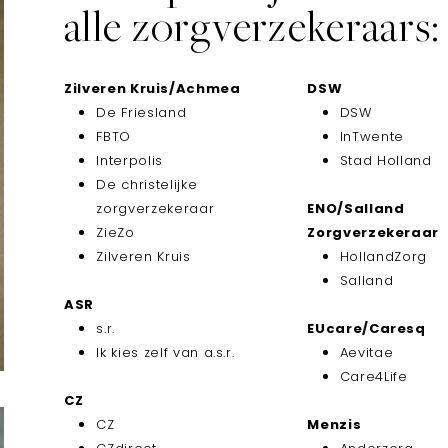
alle zorgverzekeraars
Zilveren Kruis/Achmea
DSW
De Friesland
DSW
FBTO
InTwente
Interpolis
Stad Holland
De christelijke
zorgverzekeraar
ENO/Salland
ZieZo
Zorgverzekeraar
Zilveren Kruis
HollandZorg
Salland
ASR
s.r.
EUcare/Caresq
Ik kies zelf van a.s.r.
Aevitae
Care4Life
CZ
CZ
Menzis