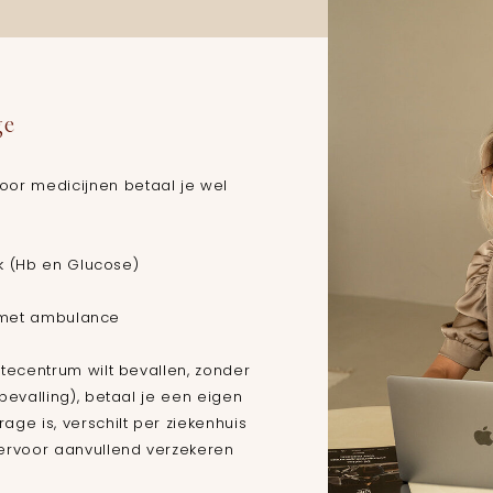
ge
or medicijnen betaal je wel
k (Hb en Glucose)
s met ambulance
rtecentrum wilt bevallen, zonder
bevalling), betaal je een eigen
age is, verschilt per ziekenhuis
iervoor aanvullend verzekeren