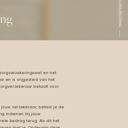
ZORGVERZEKERING
ing
 zorgverzekeringswet en het
r en is vrijgesteld van het
 zorgverzekeraar betaalt voor
jouw verzekeraar, betaal je de
ing indienen bij jouw
 hele bedrag terug. Als dit het
rieven met je. Onderaan deze