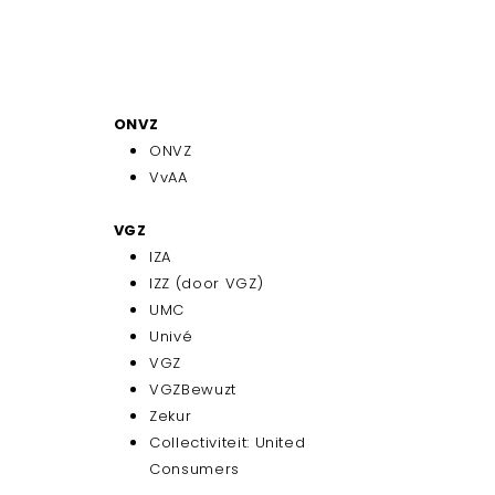
:
ONVZ
ONVZ
VvAA
VGZ
IZA
IZZ (door VGZ)
UMC
Univé
VGZ
VGZBewuzt
Zekur
Collectiviteit: United
Consumers