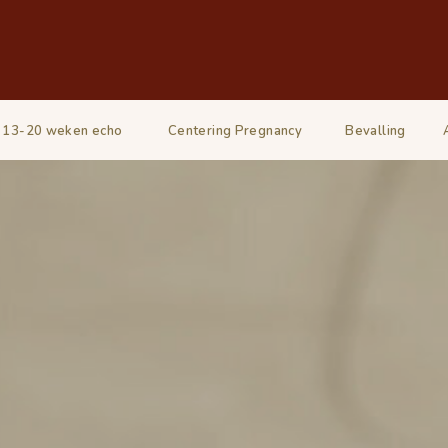
13-20 weken echo
Centering Pregnancy
Bevalling